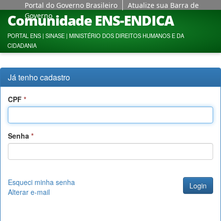
Portal do Governo Brasileiro
Atualize sua Barra de
Comunidade ENS-ENDICA
Governo
PORTAL ENS
|
SINASE
|
MINISTÉRIO DOS DIREITOS HUMANOS E DA
CIDADANIA
Já tenho cadastro
CPF
Senha
Esqueci minha senha
Alterar e-mail